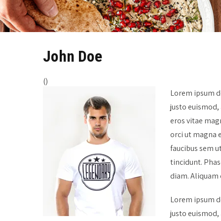
John Doe
()
Lorem ipsum dol
justo euismod, 
eros vitae magn
orci ut magna e
faucibus sem ut
tincidunt. Phas
diam. Aliquam c
Lorem ipsum dol
justo euismod, 