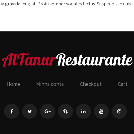
a gravida feugiat. Proin semper sodales lectus. Suspendisse quis 
AlTanur
Restaurante
Home
Minha conta
Checkout
Cart