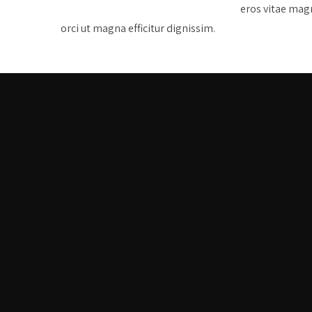
eros vitae magn
orci ut magna efficitur dignissim.