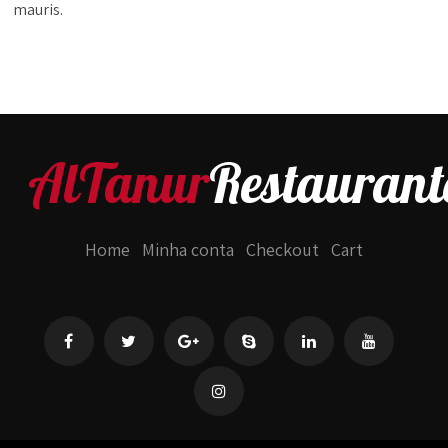
mauris.
AlTanur
Restaurant
Home
Minha conta
Checkout
Cart