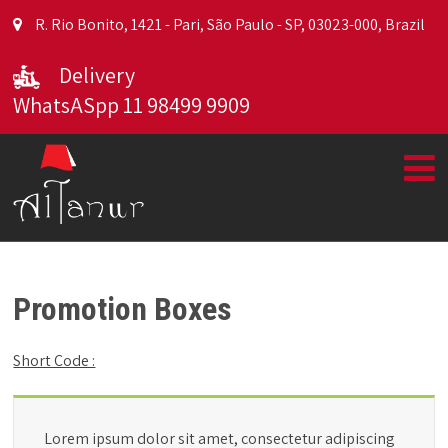
R. Rio Bonito, 1421 - Pari, São Paulo - SP, 03023-000, Brazil
Delivery
WhatsASpp 11 98499 9909
Promotion Boxes
Short Code :
Lorem ipsum dolor sit amet, consectetur adipiscing