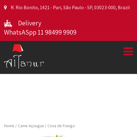
R. Rio Bonito, 1421 - Pari, São Paulo - SP, 03023-000, Brazil
Delivery
WhatsASpp 11 98499 9909
Home
/
Carne Açougue
/ Coxa de Frango