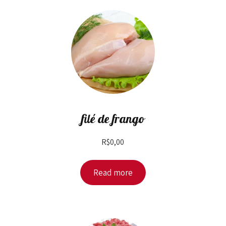
filé de frango
R$
0,00
Read more