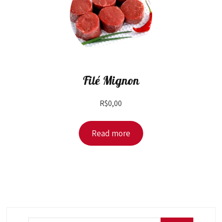
Filé Mignon
R$
0,00
Read more