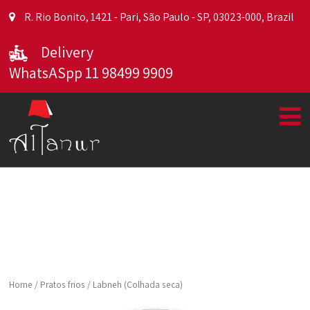
R. Rio Bonito, 1421 - Pari, São Paulo - SP, 03023-000, Brazil
Delivery
WhatsASpp 11 98499 9909
Home
/
Pratos frios
/ Labneh (Colhada seca)